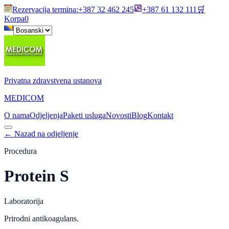
Rezervacija termina
:
+387 32 462 245
+387 61 132 111
🛒
Korpa
0
Privatna zdravstvena ustanova
MEDICOM
O nama
Odjeljenja
Paketi usluga
Novosti
Blog
Kontakt
←
Nazad na odjeljenje
Procedura
Protein S
Laboratorija
Prirodni antikoagulans.