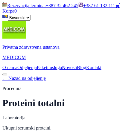
Rezervacija termina
:
+387 32 462 245
+387 61 132 111
🛒
Korpa
0
Privatna zdravstvena ustanova
MEDICOM
O nama
Odjeljenja
Paketi usluga
Novosti
Blog
Kontakt
←
Nazad na odjeljenje
Procedura
Proteini totalni
Laboratorija
Ukupni serumski proteini.