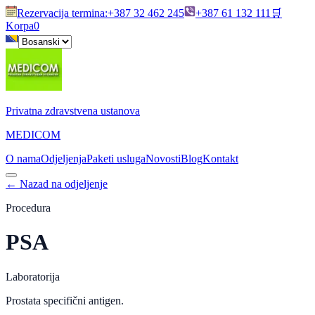
Rezervacija termina
:
+387 32 462 245
+387 61 132 111
🛒
Korpa
0
Privatna zdravstvena ustanova
MEDICOM
O nama
Odjeljenja
Paketi usluga
Novosti
Blog
Kontakt
←
Nazad na odjeljenje
Procedura
PSA
Laboratorija
Prostata specifični antigen.