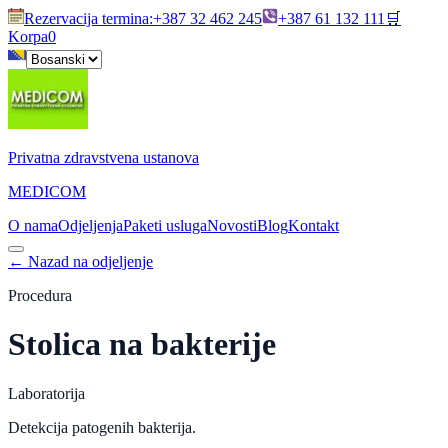
Rezervacija termina
:
+387 32 462 245
+387 61 132 111
🛒
Korpa
0
Privatna zdravstvena ustanova
MEDICOM
O nama
Odjeljenja
Paketi usluga
Novosti
Blog
Kontakt
←
Nazad na odjeljenje
Procedura
Stolica na bakterije
Laboratorija
Detekcija patogenih bakterija.