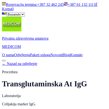
Rezervacija termina
:
+387 32 462 245
+387 61 132 111
🛒
Korpa
0
Privatna zdravstvena ustanova
MEDICOM
O nama
Odjeljenja
Paketi usluga
Novosti
Blog
Kontakt
←
Nazad na odjeljenje
Procedura
Transglutaminska At IgG
Laboratorija
Celijakija marker IgG.