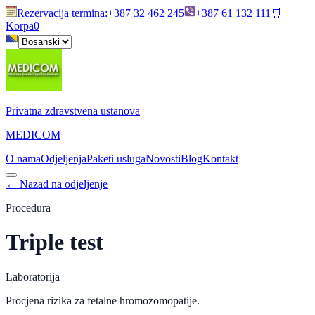
Rezervacija termina
:
+387 32 462 245
+387 61 132 111
🛒
Korpa
0
Privatna zdravstvena ustanova
MEDICOM
O nama
Odjeljenja
Paketi usluga
Novosti
Blog
Kontakt
←
Nazad na odjeljenje
Procedura
Triple test
Laboratorija
Procjena rizika za fetalne hromozomopatije.