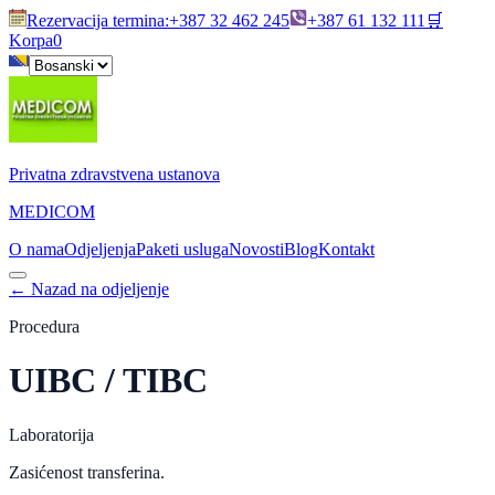
Rezervacija termina
:
+387 32 462 245
+387 61 132 111
🛒
Korpa
0
Privatna zdravstvena ustanova
MEDICOM
O nama
Odjeljenja
Paketi usluga
Novosti
Blog
Kontakt
←
Nazad na odjeljenje
Procedura
UIBC / TIBC
Laboratorija
Zasićenost transferina.