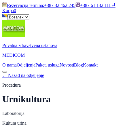
Rezervacija termina
:
+387 32 462 245
+387 61 132 111
🛒
Korpa
0
Privatna zdravstvena ustanova
MEDICOM
O nama
Odjeljenja
Paketi usluga
Novosti
Blog
Kontakt
←
Nazad na odjeljenje
Procedura
Urnikultura
Laboratorija
Kultura urina.