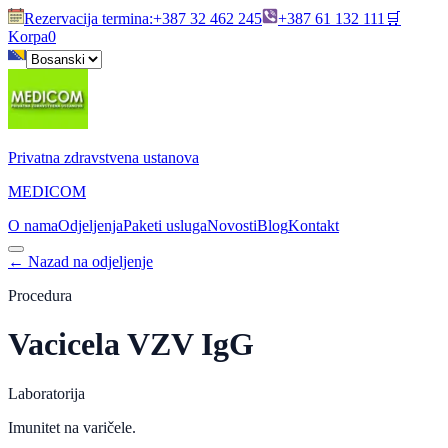
Rezervacija termina
:
+387 32 462 245
+387 61 132 111
🛒
Korpa
0
Privatna zdravstvena ustanova
MEDICOM
O nama
Odjeljenja
Paketi usluga
Novosti
Blog
Kontakt
←
Nazad na odjeljenje
Procedura
Vacicela VZV IgG
Laboratorija
Imunitet na varičele.