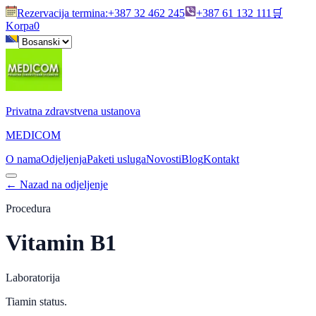
Rezervacija termina
:
+387 32 462 245
+387 61 132 111
🛒
Korpa
0
Privatna zdravstvena ustanova
MEDICOM
O nama
Odjeljenja
Paketi usluga
Novosti
Blog
Kontakt
←
Nazad na odjeljenje
Procedura
Vitamin B1
Laboratorija
Tiamin status.