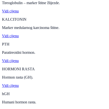
Tireoglobulin – marker štitne žlijezde.
Vidi cijenu
KALCITONIN
Marker medularnog karcinoma štitne.
Vidi cijenu
PTH
Paratireoidni hormon.
Vidi cijenu
HORMONI RASTA
Hormon rasta (GH).
Vidi cijenu
hGH
Humani hormon rasta.