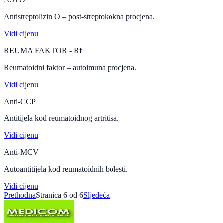
Antistreptolizin O – post-streptokokna procjena.
Vidi cijenu
REUMA FAKTOR - Rf
Reumatoidni faktor – autoimuna procjena.
Vidi cijenu
Anti-CCP
Antitijela kod reumatoidnog artritisa.
Vidi cijenu
Anti-MCV
Autoantitijela kod reumatoidnih bolesti.
Vidi cijenu
Prethodna
Stranica
6
od
6
Sljedeća