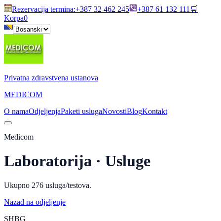
Rezervacija termina
:
+387 32 462 245
+387 61 132 111
🛒
Korpa
0
Privatna zdravstvena ustanova
MEDICOM
O nama
Odjeljenja
Paketi usluga
Novosti
Blog
Kontakt
Medicom
Laboratorija
· Usluge
Ukupno
276
usluga/testova.
Nazad na odjeljenje
SHBG