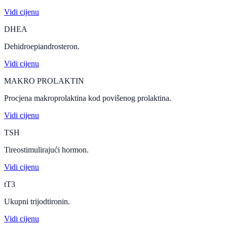
Vidi cijenu
DHEA
Dehidroepiandrosteron.
Vidi cijenu
MAKRO PROLAKTIN
Procjena makroprolaktina kod povišenog prolaktina.
Vidi cijenu
TSH
Tireostimulirajući hormon.
Vidi cijenu
tT3
Ukupni trijodtironin.
Vidi cijenu