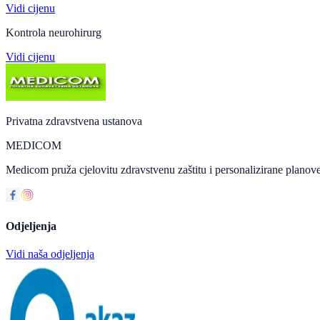
Vidi cijenu
Kontrola neurohirurg
Vidi cijenu
Privatna zdravstvena ustanova
MEDICOM
Medicom pruža cjelovitu zdravstvenu zaštitu i personalizirane planove
Odjeljenja
Vidi naša odjeljenja