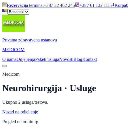
Rezervacija termina
:
+387 32 462 245
+387 61 132 111
🛒
Korpa
Privatna zdravstvena ustanova
MEDICOM
O nama
Odjeljenja
Paketi usluga
Novosti
Blog
Kontakt
Medicom
Neurohirurgija
· Usluge
Ukupno
2
usluga/testova.
Nazad na odjeljenje
Pregled neurohirurg