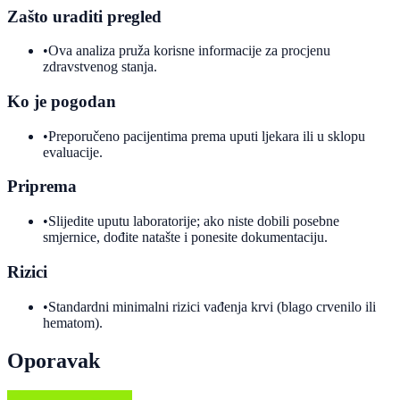
Zašto uraditi pregled
•
Ova analiza pruža korisne informacije za procjenu
zdravstvenog stanja.
Ko je pogodan
•
Preporučeno pacijentima prema uputi ljekara ili u sklopu
evaluacije.
Priprema
•
Slijedite uputu laboratorije; ako niste dobili posebne
smjernice, dođite natašte i ponesite dokumentaciju.
Rizici
•
Standardni minimalni rizici vađenja krvi (blago crvenilo ili
hematom).
Oporavak