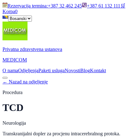
Rezervacija termina
:
+387 32 462 245
+387 61 132 111
🛒
Korpa
0
Privatna zdravstvena ustanova
MEDICOM
O nama
Odjeljenja
Paketi usluga
Novosti
Blog
Kontakt
←
Nazad na odjeljenje
Procedura
TCD
Neurologija
Transkranijalni dopler za procjenu intracerebralnog protoka.