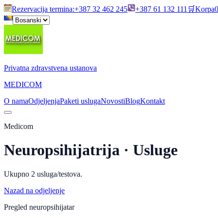
Rezervacija termina
:
+387 32 462 245
+387 61 132 111
🛒
Korpa
Privatna zdravstvena ustanova
MEDICOM
O nama
Odjeljenja
Paketi usluga
Novosti
Blog
Kontakt
Medicom
Neuropsihijatrija
· Usluge
Ukupno
2
usluga/testova.
Nazad na odjeljenje
Pregled neuropsihijatar