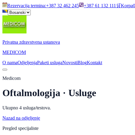
Rezervacija termina
:
+387 32 462 245
+387 61 132 111
🛒
Korpa
Privatna zdravstvena ustanova
MEDICOM
O nama
Odjeljenja
Paketi usluga
Novosti
Blog
Kontakt
Medicom
Oftalmologija
· Usluge
Ukupno
4
usluga/testova.
Nazad na odjeljenje
Pregled specijaliste