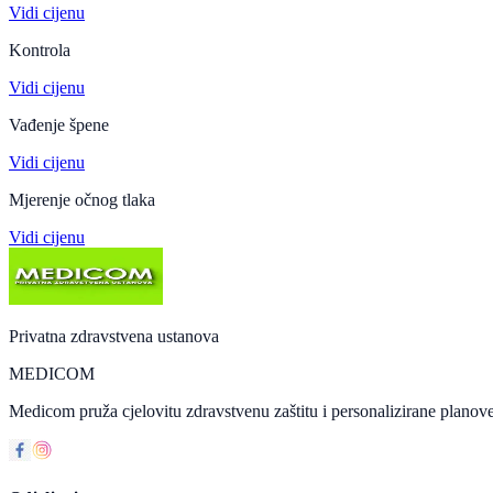
Vidi cijenu
Kontrola
Vidi cijenu
Vađenje špene
Vidi cijenu
Mjerenje očnog tlaka
Vidi cijenu
Privatna zdravstvena ustanova
MEDICOM
Medicom pruža cjelovitu zdravstvenu zaštitu i personalizirane planove