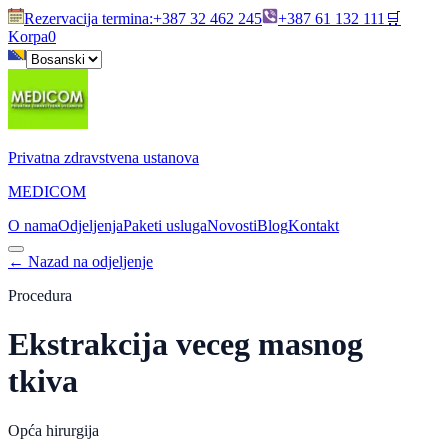
Rezervacija termina
:
+387 32 462 245
+387 61 132 111
🛒
Korpa
0
Privatna zdravstvena ustanova
MEDICOM
O nama
Odjeljenja
Paketi usluga
Novosti
Blog
Kontakt
←
Nazad na odjeljenje
Procedura
Ekstrakcija veceg masnog
tkiva
Opća hirurgija