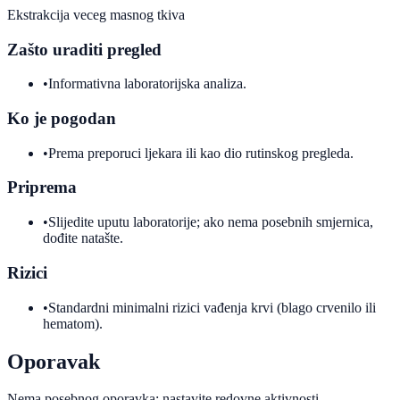
Ekstrakcija veceg masnog tkiva
Zašto uraditi pregled
•
Informativna laboratorijska analiza.
Ko je pogodan
•
Prema preporuci ljekara ili kao dio rutinskog pregleda.
Priprema
•
Slijedite uputu laboratorije; ako nema posebnih smjernica,
dođite natašte.
Rizici
•
Standardni minimalni rizici vađenja krvi (blago crvenilo ili
hematom).
Oporavak
Nema posebnog oporavka; nastavite redovne aktivnosti.