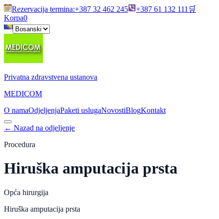
Rezervacija termina
:
+387 32 462 245
+387 61 132 111
🛒
Korpa
0
Privatna zdravstvena ustanova
MEDICOM
O nama
Odjeljenja
Paketi usluga
Novosti
Blog
Kontakt
←
Nazad na odjeljenje
Procedura
Hiruška amputacija prsta
Opća hirurgija
Hiruška amputacija prsta