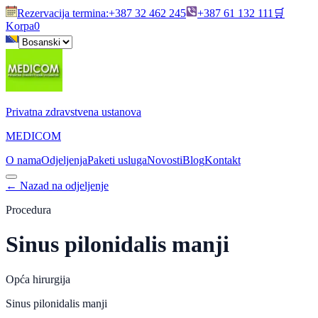
Rezervacija termina
:
+387 32 462 245
+387 61 132 111
🛒
Korpa
0
Privatna zdravstvena ustanova
MEDICOM
O nama
Odjeljenja
Paketi usluga
Novosti
Blog
Kontakt
←
Nazad na odjeljenje
Procedura
Sinus pilonidalis manji
Opća hirurgija
Sinus pilonidalis manji