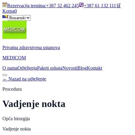
Rezervacija termina
:
+387 32 462 245
+387 61 132 111
🛒
Korpa
0
Privatna zdravstvena ustanova
MEDICOM
O nama
Odjeljenja
Paketi usluga
Novosti
Blog
Kontakt
←
Nazad na odjeljenje
Procedura
Vadjenje nokta
Opća hirurgija
Vadjenje nokta