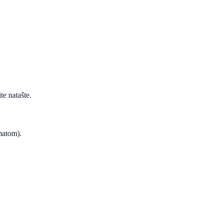
te natašte.
ematom).