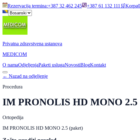
Rezervacija termina
:
+387 32 462 245
+387 61 132 111
🛒
Korpa
Privatna zdravstvena ustanova
MEDICOM
O nama
Odjeljenja
Paketi usluga
Novosti
Blog
Kontakt
←
Nazad na odjeljenje
Procedura
IM PRONOLIS HD MONO 2.5 (
Ortopedija
IM PRONOLIS HD MONO 2.5 (paket)