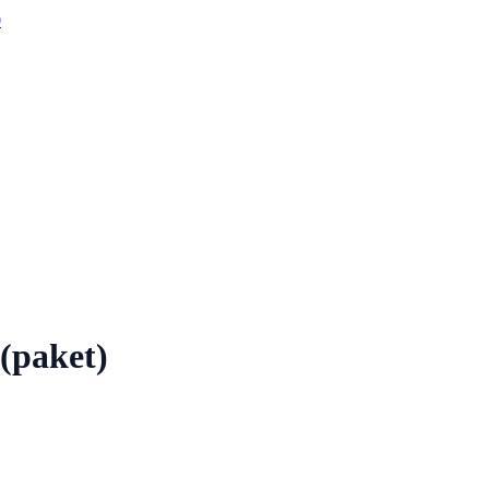
0
paket)