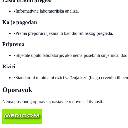
Zašto uraditi pregled
•
Informativna laboratorijska analiza.
Ko je pogodan
•
Prema preporuci ljekara ili kao dio rutinskog pregleda.
Priprema
•
Slijedite uputu laboratorije; ako nema posebnih smjernica, dođi
Rizici
•
Standardni minimalni rizici vađenja krvi (blago crvenilo ili h
Oporavak
Nema posebnog oporavka; nastavite redovne aktivnosti.