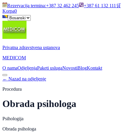
Rezervacija termina
:
+387 32 462 245
+387 61 132 111
🛒
Korpa
0
Privatna zdravstvena ustanova
MEDICOM
O nama
Odjeljenja
Paketi usluga
Novosti
Blog
Kontakt
←
Nazad na odjeljenje
Procedura
Obrada psihologa
Psihologija
Obrada psihologa