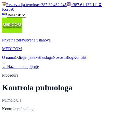
Rezervacija termina
:
+387 32 462 245
+387 61 132 111
🛒
Korpa
0
Privatna zdravstvena ustanova
MEDICOM
O nama
Odjeljenja
Paketi usluga
Novosti
Blog
Kontakt
←
Nazad na odjeljenje
Procedura
Kontrola pulmologa
Pulmologija
Kontrola pulmologa