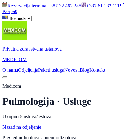
Rezervacija termina
:
+387 32 462 245
+387 61 132 111
🛒
Korpa
0
Privatna zdravstvena ustanova
MEDICOM
O nama
Odjeljenja
Paketi usluga
Novosti
Blog
Kontakt
Medicom
Pulmologija
· Usluge
Ukupno
6
usluga/testova.
Nazad na odjeljenje
Pregled pulmologa - pneumofiziologa