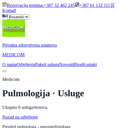
Rezervacija termina
:
+387 32 462 245
+387 61 132 111
🛒
Korpa
0
Privatna zdravstvena ustanova
MEDICOM
O nama
Odjeljenja
Paketi usluga
Novosti
Blog
Kontakt
Medicom
Pulmologija
· Usluge
Ukupno
6
usluga/testova.
Nazad na odjeljenje
Pregled pulmologa - pneumofiziologa