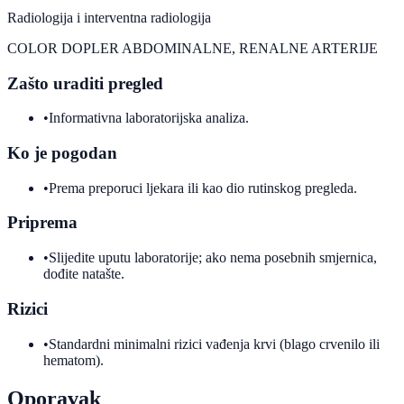
Radiologija i interventna radiologija
COLOR DOPLER ABDOMINALNE, RENALNE ARTERIJE
Zašto uraditi pregled
•
Informativna laboratorijska analiza.
Ko je pogodan
•
Prema preporuci ljekara ili kao dio rutinskog pregleda.
Priprema
•
Slijedite uputu laboratorije; ako nema posebnih smjernica,
dođite natašte.
Rizici
•
Standardni minimalni rizici vađenja krvi (blago crvenilo ili
hematom).
Oporavak