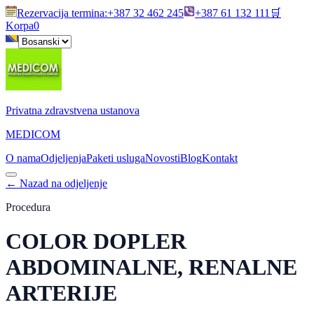
Rezervacija termina
:
+387 32 462 245
+387 61 132 111
🛒
Korpa
0
Privatna zdravstvena ustanova
MEDICOM
O nama
Odjeljenja
Paketi usluga
Novosti
Blog
Kontakt
←
Nazad na odjeljenje
Procedura
COLOR DOPLER
ABDOMINALNE, RENALNE
ARTERIJE