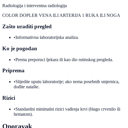
Radiologija i interventna radiologija
COLOR DOPLER VENA ILI ARTERIJA 1 RUKA ILI NOGA
Zašto uraditi pregled
•
Informativna laboratorijska analiza.
Ko je pogodan
•
Prema preporuci ljekara ili kao dio rutinskog pregleda.
Priprema
•
Slijedite uputu laboratorije; ako nema posebnih smjernica,
dođite natašte.
Rizici
•
Standardni minimalni rizici vađenja krvi (blago crvenilo ili
hematom).
Oporavak