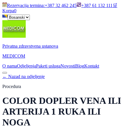
Rezervacija termina
:
+387 32 462 245
+387 61 132 111
🛒
Korpa
0
Privatna zdravstvena ustanova
MEDICOM
O nama
Odjeljenja
Paketi usluga
Novosti
Blog
Kontakt
←
Nazad na odjeljenje
Procedura
COLOR DOPLER VENA ILI
ARTERIJA 1 RUKA ILI
NOGA