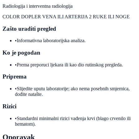
Radiologija i interventna radiologija
COLOR DOPLER VENA ILI ARTERIJA 2 RUKE ILI NOGE
Zašto uraditi pregled
•
Informativna laboratorijska analiza.
Ko je pogodan
•
Prema preporuci ljekara ili kao dio rutinskog pregleda.
Priprema
•
Slijedite uputu laboratorije; ako nema posebnih smjernica,
dođite natašte.
Rizici
•
Standardni minimalni rizici vađenja krvi (blago crvenilo ili
hematom).
Oporavak