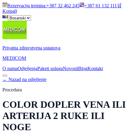
Rezervacija termina
:
+387 32 462 245
+387 61 132 111
🛒
Korpa
0
Privatna zdravstvena ustanova
MEDICOM
O nama
Odjeljenja
Paketi usluga
Novosti
Blog
Kontakt
←
Nazad na odjeljenje
Procedura
COLOR DOPLER VENA ILI
ARTERIJA 2 RUKE ILI
NOGE