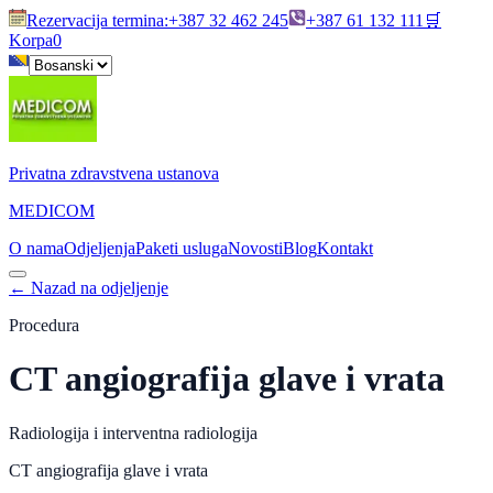
Rezervacija termina
:
+387 32 462 245
+387 61 132 111
🛒
Korpa
0
Privatna zdravstvena ustanova
MEDICOM
O nama
Odjeljenja
Paketi usluga
Novosti
Blog
Kontakt
←
Nazad na odjeljenje
Procedura
CT angiografija glave i vrata
Radiologija i interventna radiologija
CT angiografija glave i vrata