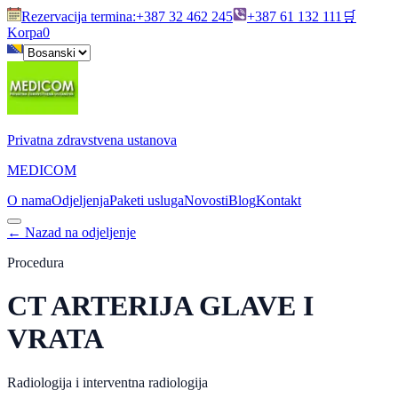
Rezervacija termina
:
+387 32 462 245
+387 61 132 111
🛒
Korpa
0
Privatna zdravstvena ustanova
MEDICOM
O nama
Odjeljenja
Paketi usluga
Novosti
Blog
Kontakt
←
Nazad na odjeljenje
Procedura
CT ARTERIJA GLAVE I
VRATA
Radiologija i interventna radiologija