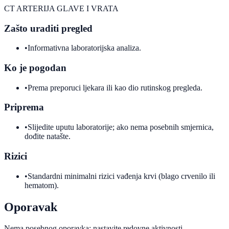
CT ARTERIJA GLAVE I VRATA
Zašto uraditi pregled
•
Informativna laboratorijska analiza.
Ko je pogodan
•
Prema preporuci ljekara ili kao dio rutinskog pregleda.
Priprema
•
Slijedite uputu laboratorije; ako nema posebnih smjernica,
dođite natašte.
Rizici
•
Standardni minimalni rizici vađenja krvi (blago crvenilo ili
hematom).
Oporavak
Nema posebnog oporavka; nastavite redovne aktivnosti.