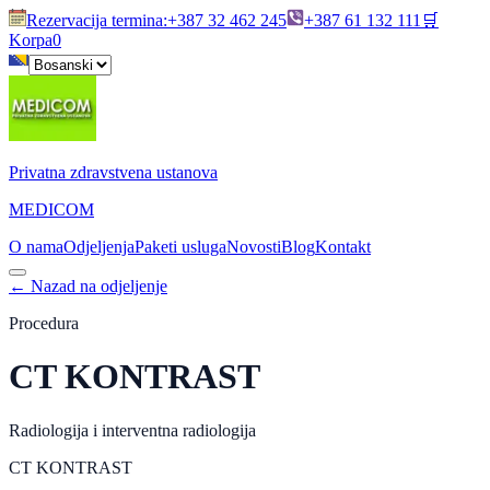
Rezervacija termina
:
+387 32 462 245
+387 61 132 111
🛒
Korpa
0
Privatna zdravstvena ustanova
MEDICOM
O nama
Odjeljenja
Paketi usluga
Novosti
Blog
Kontakt
←
Nazad na odjeljenje
Procedura
CT KONTRAST
Radiologija i interventna radiologija
CT KONTRAST