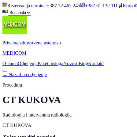
Rezervacija termina
:
+387 32 462 245
+387 61 132 111
🛒
Korpa
Privatna zdravstvena ustanova
MEDICOM
O nama
Odjeljenja
Paketi usluga
Novosti
Blog
Kontakt
←
Nazad na odjeljenje
Procedura
CT KUKOVA
Radiologija i interventna radiologija
CT KUKOVA