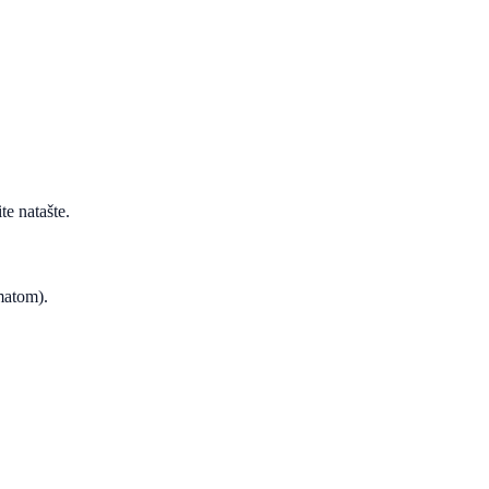
te natašte.
ematom).