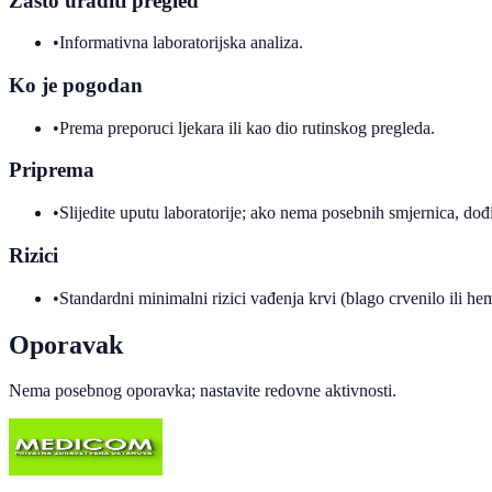
Zašto uraditi pregled
•
Informativna laboratorijska analiza.
Ko je pogodan
•
Prema preporuci ljekara ili kao dio rutinskog pregleda.
Priprema
•
Slijedite uputu laboratorije; ako nema posebnih smjernica, dođi
Rizici
•
Standardni minimalni rizici vađenja krvi (blago crvenilo ili h
Oporavak
Nema posebnog oporavka; nastavite redovne aktivnosti.