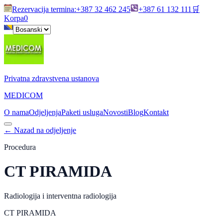
Rezervacija termina
:
+387 32 462 245
+387 61 132 111
🛒
Korpa
0
Privatna zdravstvena ustanova
MEDICOM
O nama
Odjeljenja
Paketi usluga
Novosti
Blog
Kontakt
←
Nazad na odjeljenje
Procedura
CT PIRAMIDA
Radiologija i interventna radiologija
CT PIRAMIDA