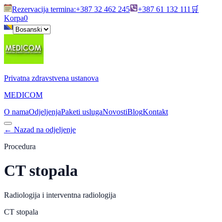
Rezervacija termina
:
+387 32 462 245
+387 61 132 111
🛒
Korpa
0
Privatna zdravstvena ustanova
MEDICOM
O nama
Odjeljenja
Paketi usluga
Novosti
Blog
Kontakt
←
Nazad na odjeljenje
Procedura
CT stopala
Radiologija i interventna radiologija
CT stopala