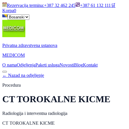
Rezervacija termina
:
+387 32 462 245
+387 61 132 111
🛒
Korpa
0
Privatna zdravstvena ustanova
MEDICOM
O nama
Odjeljenja
Paketi usluga
Novosti
Blog
Kontakt
←
Nazad na odjeljenje
Procedura
CT TOROKALNE KICME
Radiologija i interventna radiologija
CT TOROKALNE KICME