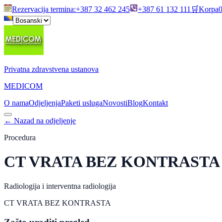
Rezervacija termina
:
+387 32 462 245
+387 61 132 111
🛒
Korpa
Privatna zdravstvena ustanova
MEDICOM
O nama
Odjeljenja
Paketi usluga
Novosti
Blog
Kontakt
←
Nazad na odjeljenje
Procedura
CT VRATA BEZ KONTRASTA
Radiologija i interventna radiologija
CT VRATA BEZ KONTRASTA