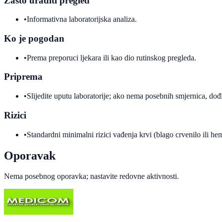
Zašto uraditi pregled
•
Informativna laboratorijska analiza.
Ko je pogodan
•
Prema preporuci ljekara ili kao dio rutinskog pregleda.
Priprema
•
Slijedite uputu laboratorije; ako nema posebnih smjernica, dođi
Rizici
•
Standardni minimalni rizici vađenja krvi (blago crvenilo ili h
Oporavak
Nema posebnog oporavka; nastavite redovne aktivnosti.