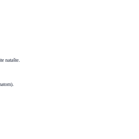
te natašte.
ematom).