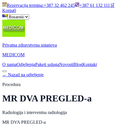
Rezervacija termina
:
+387 32 462 245
+387 61 132 111
🛒
Korpa
0
Privatna zdravstvena ustanova
MEDICOM
O nama
Odjeljenja
Paketi usluga
Novosti
Blog
Kontakt
←
Nazad na odjeljenje
Procedura
MR DVA PREGLED-a
Radiologija i interventna radiologija
MR DVA PREGLED-a