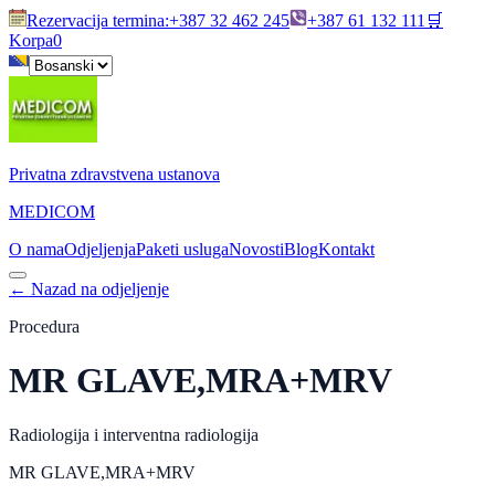
Rezervacija termina
:
+387 32 462 245
+387 61 132 111
🛒
Korpa
0
Privatna zdravstvena ustanova
MEDICOM
O nama
Odjeljenja
Paketi usluga
Novosti
Blog
Kontakt
←
Nazad na odjeljenje
Procedura
MR GLAVE,MRA+MRV
Radiologija i interventna radiologija
MR GLAVE,MRA+MRV