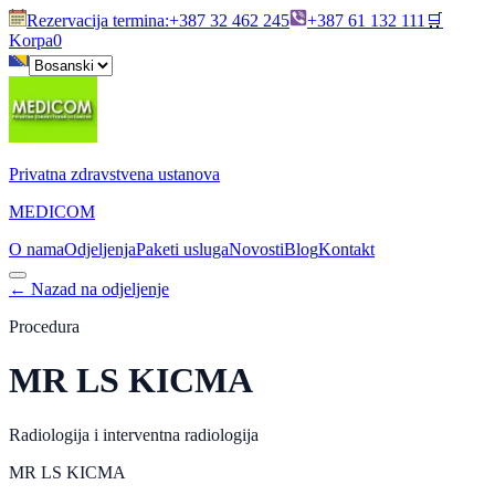
Rezervacija termina
:
+387 32 462 245
+387 61 132 111
🛒
Korpa
0
Privatna zdravstvena ustanova
MEDICOM
O nama
Odjeljenja
Paketi usluga
Novosti
Blog
Kontakt
←
Nazad na odjeljenje
Procedura
MR LS KICMA
Radiologija i interventna radiologija
MR LS KICMA