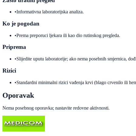
Zašto uraditi pregled
•
Informativna laboratorijska analiza.
Ko je pogodan
•
Prema preporuci ljekara ili kao dio rutinskog pregleda.
Priprema
•
Slijedite uputu laboratorije; ako nema posebnih smjernica, dođi
Rizici
•
Standardni minimalni rizici vađenja krvi (blago crvenilo ili h
Oporavak
Nema posebnog oporavka; nastavite redovne aktivnosti.