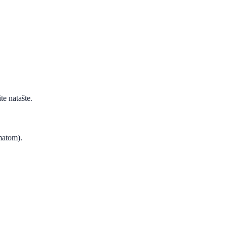
te natašte.
ematom).