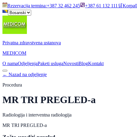
Rezervacija termina
:
+387 32 462 245
+387 61 132 111
🛒
Korpa
Privatna zdravstvena ustanova
MEDICOM
O nama
Odjeljenja
Paketi usluga
Novosti
Blog
Kontakt
←
Nazad na odjeljenje
Procedura
MR TRI PREGLED-a
Radiologija i interventna radiologija
MR TRI PREGLED-a