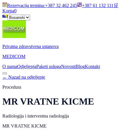
Rezervacija termina
:
+387 32 462 245
+387 61 132 111
🛒
Korpa
0
Privatna zdravstvena ustanova
MEDICOM
O nama
Odjeljenja
Paketi usluga
Novosti
Blog
Kontakt
←
Nazad na odjeljenje
Procedura
MR VRATNE KICME
Radiologija i interventna radiologija
MR VRATNE KICME