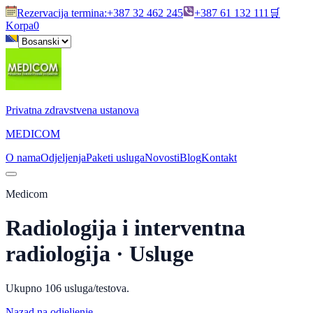
Rezervacija termina
:
+387 32 462 245
+387 61 132 111
🛒
Korpa
0
Privatna zdravstvena ustanova
MEDICOM
O nama
Odjeljenja
Paketi usluga
Novosti
Blog
Kontakt
Medicom
Radiologija i interventna
radiologija
· Usluge
Ukupno
106
usluga/testova.
Nazad na odjeljenje