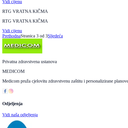
Vidi cijenu
RTG VRATNA KIČMA
RTG VRATNA KIČMA
Vidi cijenu
Prethodna
Stranica
3
od
3
Sljedeća
Privatna zdravstvena ustanova
MEDICOM
Medicom pruža cjelovitu zdravstvenu zaštitu i personalizirane planove
Odjeljenja
Vidi naša odjeljenja