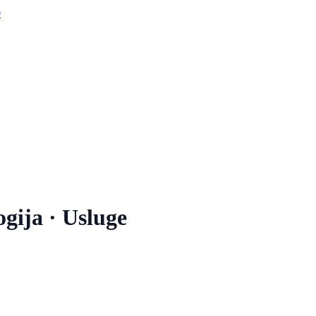
0
ogija
· Usluge