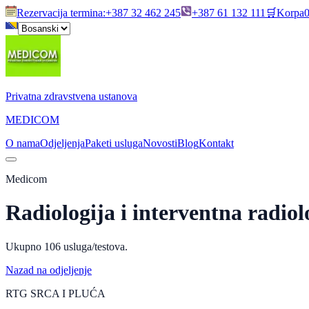
Rezervacija termina
:
+387 32 462 245
+387 61 132 111
🛒
Korpa
Privatna zdravstvena ustanova
MEDICOM
O nama
Odjeljenja
Paketi usluga
Novosti
Blog
Kontakt
Medicom
Radiologija i interventna radiol
Ukupno
106
usluga/testova.
Nazad na odjeljenje
RTG SRCA I PLUĆA