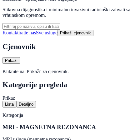
Slikovna dijagnostika i minimalno invazivni radiološki zahvati sa
vrhunskom opremom.
Kontaktirajte nas
Sve usluge
Prikaži cjenovnik
Cjenovnik
Prikaži
Kliknite na 'Prikaži' za cjenovnik.
Kategorije pregleda
Prikaz
Lista
Detaljno
Kategorija
MRI - MAGNETNA REZONANCA
MRI usluge (magnetna rezonanca).