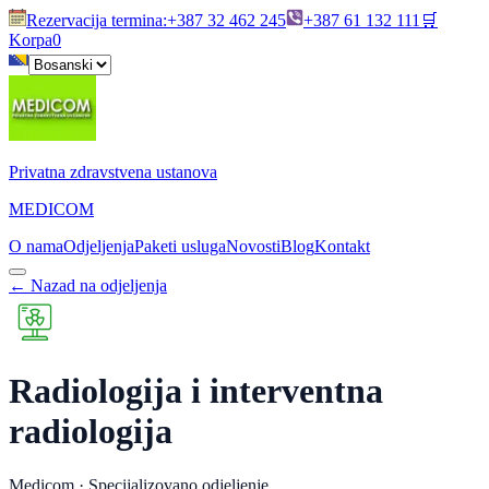
Rezervacija termina
:
+387 32 462 245
+387 61 132 111
🛒
Korpa
0
Privatna zdravstvena ustanova
MEDICOM
O nama
Odjeljenja
Paketi usluga
Novosti
Blog
Kontakt
←
Nazad na odjeljenja
Radiologija i interventna
radiologija
Medicom ·
Specijalizovano odjeljenje