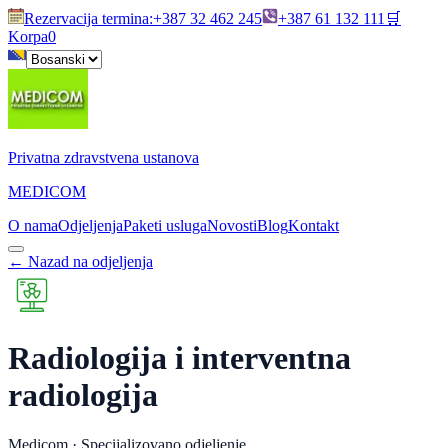
Rezervacija termina
:
+387 32 462 245
+387 61 132 111
🛒
Korpa
0
Privatna zdravstvena ustanova
MEDICOM
O nama
Odjeljenja
Paketi usluga
Novosti
Blog
Kontakt
←
Nazad na odjeljenja
Radiologija i interventna
radiologija
Medicom ·
Specijalizovano odjeljenje