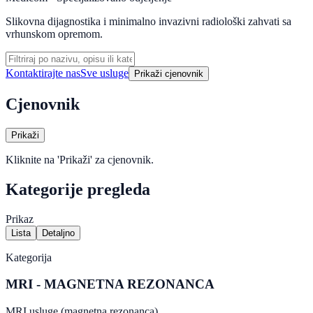
Slikovna dijagnostika i minimalno invazivni radiološki zahvati sa
vrhunskom opremom.
Kontaktirajte nas
Sve usluge
Prikaži cjenovnik
Cjenovnik
Prikaži
Kliknite na 'Prikaži' za cjenovnik.
Kategorije pregleda
Prikaz
Lista
Detaljno
Kategorija
MRI - MAGNETNA REZONANCA
MRI usluge (magnetna rezonanca).