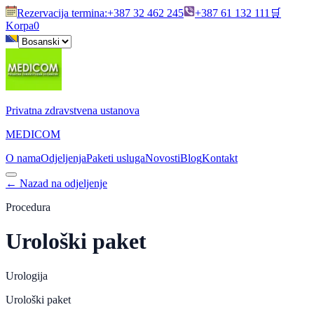
Rezervacija termina
:
+387 32 462 245
+387 61 132 111
🛒
Korpa
0
Privatna zdravstvena ustanova
MEDICOM
O nama
Odjeljenja
Paketi usluga
Novosti
Blog
Kontakt
←
Nazad na odjeljenje
Procedura
Urološki paket
Urologija
Urološki paket