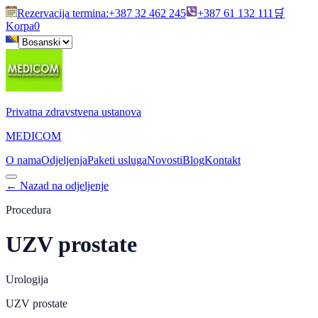
Rezervacija termina
:
+387 32 462 245
+387 61 132 111
🛒
Korpa
0
Privatna zdravstvena ustanova
MEDICOM
O nama
Odjeljenja
Paketi usluga
Novosti
Blog
Kontakt
←
Nazad na odjeljenje
Procedura
UZV prostate
Urologija
UZV prostate