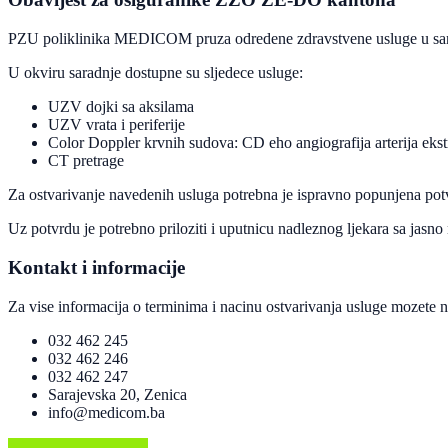
PZU poliklinika MEDICOM pruza odredene zdravstvene usluge u sar
U okviru saradnje dostupne su sljedece usluge:
UZV dojki sa aksilama
UZV vrata i periferije
Color Doppler krvnih sudova: CD eho angiografija arterija ekstre
CT pretrage
Za ostvarivanje navedenih usluga potrebna je ispravno popunjena pot
Uz potvrdu je potrebno priloziti i uputnicu nadleznog ljekara sa jas
Kontakt i informacije
Za vise informacija o terminima i nacinu ostvarivanja usluge mozete na
032 462 245
032 462 246
032 462 247
Sarajevska 20, Zenica
info@medicom.ba