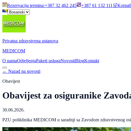
Rezervacija termina
:
+387 32 462 245
+387 61 132 111
🛒
Korpa
Privatna zdravstvena ustanova
MEDICOM
O nama
Odjeljenja
Paketi usluga
Novosti
Blog
Kontakt
←
Nazad na novosti
Obavijest
Obavijest za osiguranike Zavo
30.06.2026.
PZU poliklinika MEDICOM u saradnji sa Zavodom zdravstvenog osig