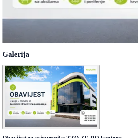
Galerija
Obavijest za osiguranike ZZO ZE-DO kantona