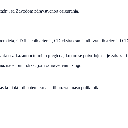
adnji sa Zavodom zdravstvenog osiguranja.
miteta, CD ilijacnih arterija, CD ekstrakranijalnih vratnih arterija i CD
vrda o zakazanom terminu pregleda, kojom se potvrduje da je zakazani 
no naznacenom indikacijom za navedenu uslugu.
s kontaktirati putem e-maila ili pozvati nasu polikliniku.